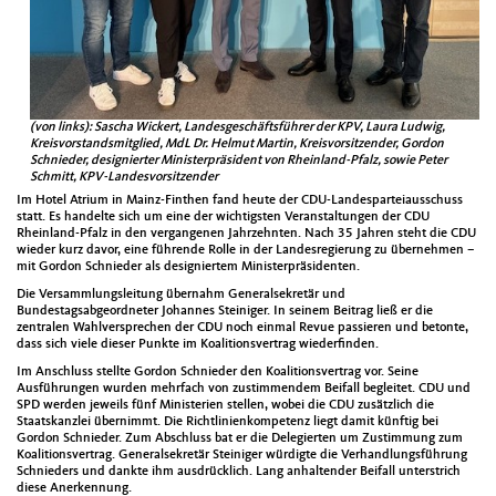
(von links): Sascha Wick­ert, Lan­des­geschäfts­führer der KPV, Lau­ra Lud­wig,
Kreisvor­standsmit­glied, MdL Dr. Hel­mut Mar­tin, Kreisvor­sitzen­der, Gor­don
Schnieder, desig­niert­er Min­is­ter­präsi­dent von Rhein­land-Pfalz, sowie Peter
Schmitt, KPV-Lan­desvor­sitzen­der
Im Hotel Atri­um in Mainz-Finthen fand heute der CDU-Lan­desparteiauss­chuss
statt. Es han­delte sich um eine der wichtig­sten Ver­anstal­tun­gen der CDU
Rhein­land-Pfalz in den ver­gan­genen Jahrzehn­ten. Nach 35 Jahren ste­ht die CDU
wieder kurz davor, eine führende Rolle in der Lan­desregierung zu übernehmen –
mit Gor­don Schnieder als desig­niertem Min­is­ter­präsi­den­ten.
Die Ver­samm­lungsleitung über­nahm Gen­er­alsekretär und
Bun­destagsab­ge­ord­neter Johannes Steiniger. In seinem Beitrag ließ er die
zen­tralen Wahlver­sprechen der CDU noch ein­mal Revue passieren und betonte,
dass sich viele dieser Punk­te im Koali­tionsver­trag wiederfind­en.
Im Anschluss stellte Gor­don Schnieder den Koali­tionsver­trag vor. Seine
Aus­führun­gen wur­den mehrfach von zus­tim­men­dem Beifall begleit­et. CDU und
SPD wer­den jew­eils fünf Min­is­te­rien stellen, wobei die CDU zusät­zlich die
Staatskan­zlei übern­immt. Die Richtlin­ienkom­pe­tenz liegt damit kün­ftig bei
Gor­don Schnieder. Zum Abschluss bat er die Delegierten um Zus­tim­mung zum
Koali­tionsver­trag. Gen­er­alsekretär Steiniger würdigte die Ver­hand­lungs­führung
Schnieders und dank­te ihm aus­drück­lich. Lang anhal­tender Beifall unter­strich
diese Anerken­nung.