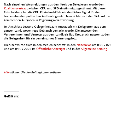
Nach einzel­nen Wort­mel­dun­gen aus dem Kreis der Delegierten wurde dem
Koali­tionsver­trag
zwis­chen CDU und SPD ein­stim­mig zuges­timmt. Mit dieser
Entschei­dung hat die CDU Rhein­land-Pfalz ein deut­lich­es Sig­nal für den
bevorste­hen­den poli­tis­chen Auf­bruch geset­zt. Nun richtet sich der Blick auf die
kom­menden Auf­gaben in Regierungsver­ant­wor­tung.
Im Anschluss bestand Gele­gen­heit zum Aus­tausch mit Delegierten aus dem
ganzen Land, wovon rege Gebrauch gemacht wurde. Die anwe­senden
Vertreterin­nen und Vertreter aus dem Land­kreis Bad Kreuz­nach nutzten zudem
die Gele­gen­heit für ein gemein­sames Erin­nerungs­fo­to.
Hierüber wurde auch in den Medi­en berichtet: In den
Nahe­News
am 03.05.026
und am 04.05.2026 im
Öffentlich­er Anzeiger
und in der
All­ge­meine Zeitung.
Hier
kön­nen Sie den Beitrag kom­men­tieren.
Gefällt mir: