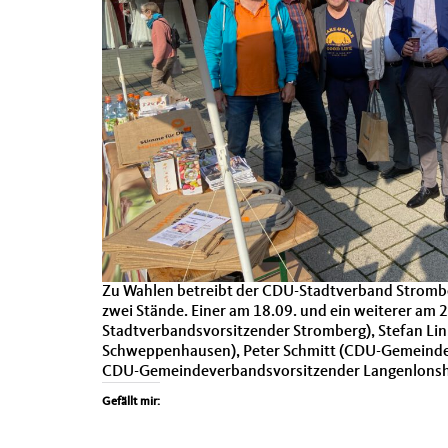
Zu Wahlen betreibt der CDU-Stadtver­band Stromber
zwei Stände. Ein­er am 18.09. und ein weit­er­er am
Stadtver­bandsvor­sitzen­der Stromberg), Ste­fan Li
Schwep­pen­hausen), Peter Schmitt (CDU-Gemein­de­ver
CDU-Gemein­de­ver­bandsvor­sitzen­der Lan­gen­lon­
Gefällt mir: