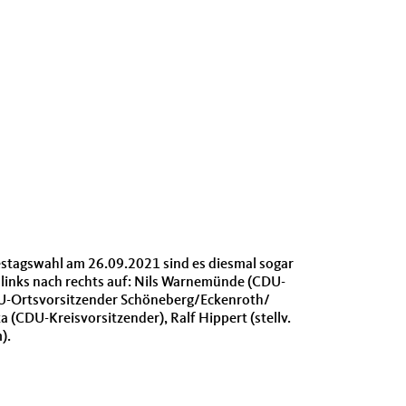
stagswahl am 26.09.2021 sind es dies­mal sog­ar
on links nach rechts auf: Nils Warnemünde (CDU-
CDU-Ortsvor­sitzen­der Schöneberg/Eckenroth/
CDU-Kreisvor­sitzen­der), Ralf Hip­pert (stel­lv.
).