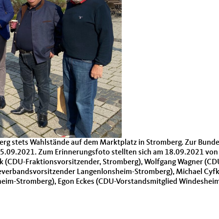
g stets Wahlstände auf dem Mark­t­platz in Stromberg. Zur Bun­de
 25.09.2021. Zum Erin­nerungs­fo­to stell­ten sich am 18.09.2021 v
nk (CDU-Frak­tionsvor­sitzen­der, Stromberg), Wolf­gang Wag­n­er (
­bandsvor­sitzen­der Lan­gen­lon­sheim-Stromberg), Michael Cyf­ka (
sheim-Stromberg), Egon Eck­es (CDU-Vor­standsmit­glied Windesheim