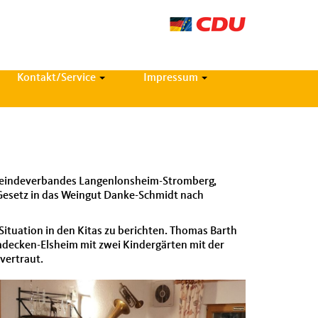
Kontakt/Service
Impressum
n­de­ver­ban­des Lan­gen­lon­sheim-Stromberg,
ita-Gesetz in das Weingut Danke-Schmidt nach
it­u­a­tion in den Kitas zu bericht­en. Thomas Barth
Stadeck­en-Elsheim mit zwei Kindergärten mit der
ver­traut.