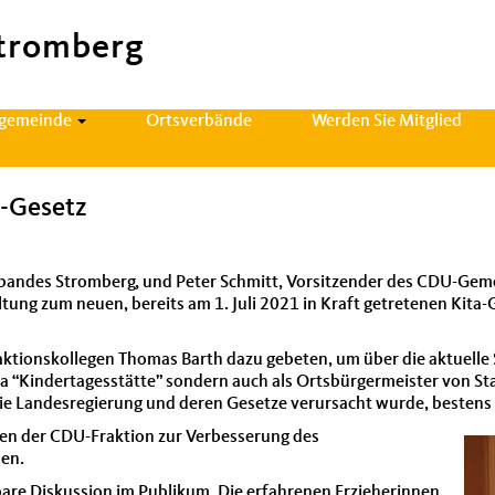
tromberg
sgemeinde
Ortsverbände
Werden Sie Mitglied
a-Gesetz
an­des Stromberg, und Peter Schmitt, Vor­sitzen­der des CDU-Gemei
tal­tung zum neuen, bere­its am 1. Juli 2021 in Kraft getrete­nen K
rak­tion­skol­le­gen Thomas Barth dazu gebeten, um über die aktuelle S
­ma “Kindertagesstätte” son­dern auch als Orts­bürg­er­meis­ter von 
die Lan­desregierung und deren Geset­ze verur­sacht wurde, bestens 
­gen der CDU-Frak­tion zur Verbesserung des
len.
are Diskus­sion im Pub­likum. Die erfahre­nen Erzieherin­nen,