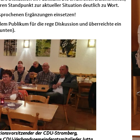
 Stand­punkt zur aktueller Sit­u­a­tion deut­lich zu Wort.
­sproch­enen Ergänzun­gen ein­set­zen!
 Pub­likum für die rege Diskus­sion und über­re­ichte ein
 unten).
tionsvor­sitzen­der der CDU-Stromberg,
 CDU-Ver­bands­ge­mein­der­atsmit­glieder Jut­ta