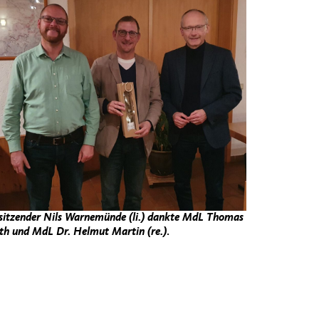
­sitzen­der Nils Warnemünde (li.) dank­te MdL Thomas
th und MdL Dr. Hel­mut Mar­tin (re.)
.