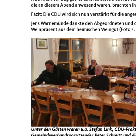
die an diesem Abend anwe­send waren, bracht­en ihren
Faz­it: Die CDU wird sich nun ver­stärkt für die ange
Jens Warnemünde dank­te den Abge­ord­neten und dem
Wein­präsent aus dem heimis­chen Weingut (Foto s.
Unter den Gästen waren u.a. Ste­fan Link, CDU-Frak­
Gemein­de­ver­bandsvor­sitzen­der Peter Schmitt und die