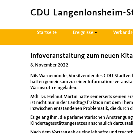
CDU Langenlonsheim-S
Hauptnavigation
Startseite
Ereignisse
Verband
Infoveranstaltung zum neuen Kit
8. November 2022
Nils Warnemünde, Vor­sitzen­der des CDU-Stadtver­b
hat­ten gemein­sam zur ein­er Infor­ma­tionsver­ans
Warm­sroth ein­ge­laden.
MdL Dr. Hel­mut Mar­tin hat­te sein­er­seits seinen F
ist nicht nur in der Land­tags­frak­tion mit dem The
inzwis­chen ent­stande­nen Prob­lematik, die durch 
Es gelang ihm, die par­la­men­tarischen Anstren­gun
Kindertagesstät­tenge­set­zes anschaulich darzustel
Nach dem Vor­trag gab es eine leb­hafte und frucht­b