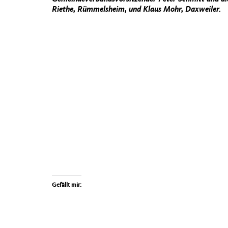
Riethe, Rüm­melsheim, und Klaus Mohr, Daxweil­er.
Gefällt mir: