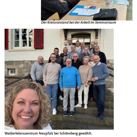
Der Kreisvor­stand bei der Arbeit im Sem­i­nar­raum
Walder­leb­niszen­trum Neup­falz bei Schöneberg gewählt.