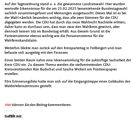
Auf der Tage­sor­d­nung stand u. a. die gewonnene Lan­dratswahl. Hier wur­den
wertvolle Erken­nt­nisse für die am 23.02.2025 bevorste­hende Bun­destagswahl
sach­lich zusam­menge­fasst und Mei­n­un­gen aus­ge­tauscht. Dieses Mal ist es bei
der Wahl näm­lich beson­ders wichtig, dass alle zwei Stim­men für die CDU
abgegeben wer­den. Die CDU hat durch das neue Wahlrecht Nachteile erlit­ten,
daher kann es dur­chaus sein, dass man zwar den Wahlkreis gewin­nt, aber
den­noch keinen Sitz im Bun­destag erhält. Aus diesem Grund ist die
Parteien­stimme eben­so wichtig wie die Per­so­n­en­stimme für die
Wahlkreiskan­di­datin.
Weit­er­hin blick­te man zurück auf den Kreis­parteitag in Feil­bingert und man
befasste sich aus­giebig mit den Finanzen.
Einen bre­it­en Raum nahm eine Ideen­samm­lung für die zukün­ftige Sachar­beit der
Kreis-CDU ein. Zu diesem The­ma wer­den die stel­lvertre­tenden CDU-
Kreisvor­sitzen­den Ron Bud­schat und Sascha Wick­ert ein Posi­tion­spa­pi­er
erstellen.
Fürs Erin­nerungs­fo­to hat­te man sich auf die Ein­gangstreppe eines Gebäudes des
Walder­leb­niszen­trums gestellt.
Hier
kön­nen Sie den Beitrag kom­men­tieren.
Gefällt mir: