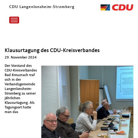
CDU Langenlonsheim-Stromberg
Toggle
navigation
Klausurtagung des CDU-Kreisverbandes
29. November 2024
Der Vor­stand des
CDU-Kreisver­ban­des
Bad Kreuz­nach traf
sich in der
Ver­bands­ge­meinde
Lan­gen­lon­sheim-
Stromberg zu sein­er
jährlichen
Klausurta­gung. Als
Tagung­sort hat­te
man das