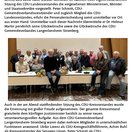
Bere­its kurz zuvor hat­te Gor­don Schnieder im Rah­men ein­er eigens ein­berufe­nen
Sitzung des CDU-Lan­desvor­standes die vorge­se­henen Min­is­terin­nen, Min­is­ter
und Staatssekretäre vorgestellt. Peter Schmitt, CDU-
Gemein­de­ver­bandsvor­sitzen­der und zugle­ich Mit­glied des CDU-
Lan­desvor­standes, erfuhr die Per­son­alentschei­dung somit unmit­tel­bar vor Ort
aus erster Hand. Unmit­tel­bar nach dieser Nachricht über­mit­telte er Dr. Hel­mut
Mar­tin per­sön­lich seine Glück­wün­sche sowie die Glück­wün­sche des CDU-
Gemein­de­ver­ban­des Lan­gen­lon­sheim-Stromberg.
Auch in der am Abend stat­tfind­en­den Sitzung des CDU-Kreisvor­standes wurde
die Ernen­nung mit großer Freude aufgenom­men. Der gesamte Kreisvor­stand
grat­ulierte dem kün­fti­gen Jus­tizmin­is­ter her­zlich zu sein­er neuen
ver­ant­wor­tungsvollen Auf­gabe. Aus dem CDU-Gemein­de­ver­band
Lan­gen­lon­sheim-Stromberg waren dabei mehrere Mit­glieder in unter­schiedlichen
Funk­tio­nen anwe­send: Ulrike Lorenz als CDU-Kreis­geschäfts­führerin, Achim Ruhl
als Kreisvor­sitzen­der der Senioren-Union, Peter Schmitt als CDU-