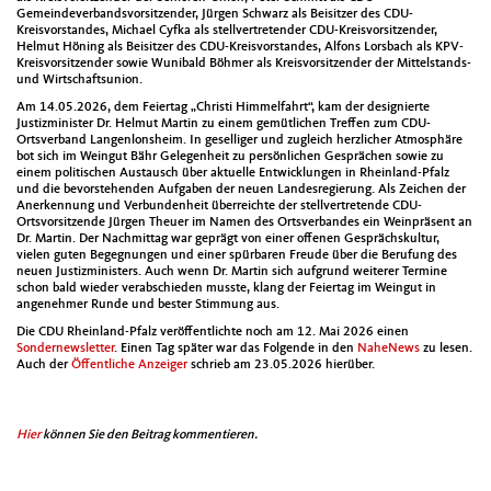
Gemein­de­ver­bandsvor­sitzen­der, Jür­gen Schwarz als Beisitzer des CDU-
Kreisvor­standes, Michael Cyf­ka als stel­lvertre­tender CDU-Kreisvor­sitzen­der,
Hel­mut Hön­ing als Beisitzer des CDU-Kreisvor­standes, Alfons Lors­bach als KPV-
Kreisvor­sitzen­der sowie Wuni­bald Böh­mer als Kreisvor­sitzen­der der Mit­tel­stands-
und Wirtschaft­sunion.
Am 14.05.2026, dem Feiertag „Christi Him­melfahrt“, kam der desig­nierte
Jus­tizmin­is­ter Dr. Hel­mut Mar­tin zu einem gemütlichen Tre­f­fen zum CDU-
Ortsver­band Lan­gen­lon­sheim. In gesel­liger und zugle­ich her­zlich­er Atmo­sphäre
bot sich im Weingut Bähr Gele­gen­heit zu per­sön­lichen Gesprächen sowie zu
einem poli­tis­chen Aus­tausch über aktuelle Entwick­lun­gen in Rhein­land-Pfalz
und die bevorste­hen­den Auf­gaben der neuen Lan­desregierung. Als Zeichen der
Anerken­nung und Ver­bun­den­heit über­re­ichte der stel­lvertre­tende CDU-
Ortsvor­sitzende Jür­gen Theuer im Namen des Ortsver­ban­des ein Wein­präsent an
Dr. Mar­tin. Der Nach­mit­tag war geprägt von ein­er offe­nen Gespräch­skul­tur,
vie­len guten Begeg­nun­gen und ein­er spür­baren Freude über die Beru­fung des
neuen Jus­tizmin­is­ters. Auch wenn Dr. Mar­tin sich auf­grund weit­er­er Ter­mine
schon bald wieder ver­ab­schieden musste, klang der Feiertag im Weingut in
angenehmer Runde und bester Stim­mung aus.
Die CDU Rhein­land-Pfalz veröf­fentlichte noch am 12. Mai 2026 einen
Son­dernewslet­ter
. Einen Tag später war das Fol­gende in den
Nahe­News
zu lesen.
Auch der
Öffentliche Anzeiger
schrieb am 23.05.2026 hierüber.
Hier
kön­nen Sie den Beitrag kom­men­tieren.