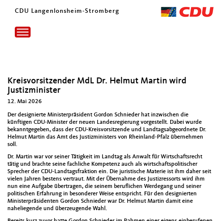
CDU Langenlonsheim-Stromberg
Toggle
navigation
Kreisvorsitzender MdL Dr. Helmut Martin wird
Justizminister
12. Mai 2026
Der desig­nierte Min­is­ter­präsi­dent Gor­don Schnieder hat inzwis­chen die
kün­fti­gen CDU-Min­is­ter der neuen Lan­desregierung vorgestellt. Dabei wurde
bekan­nt­gegeben, dass der CDU-Kreisvor­sitzende und Land­tagsab­ge­ord­nete Dr.
Hel­mut Mar­tin das Amt des Jus­tizmin­is­ters von Rhein­land-Pfalz übernehmen
soll.
Dr. Mar­tin war vor sein­er Tätigkeit im Land­tag als Anwalt für Wirtschaft­srecht
tätig und brachte seine fach­liche Kom­pe­tenz auch als wirtschaft­spoli­tis­ch­er
Sprech­er der CDU-Land­tags­frak­tion ein. Die juris­tis­che Materie ist ihm daher seit
vie­len Jahren bestens ver­traut. Mit der Über­nahme des Jus­tizres­sorts wird ihm
nun eine Auf­gabe über­tra­gen, die seinem beru­flichen Werde­gang und sein­er
poli­tis­chen Erfahrung in beson­der­er Weise entspricht. Für den desig­nierten
Min­is­ter­präsi­den­ten Gor­don Schnieder war Dr. Hel­mut Mar­tin damit eine
nahe­liegende und überzeu­gende Wahl.