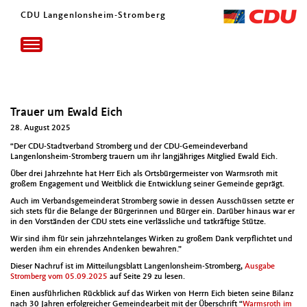
CDU Langenlonsheim-Stromberg
Toggle
navigation
Trauer um Ewald Eich
28. August 2025
“Der CDU-Stadtver­band Stromberg und der CDU-Gemein­de­ver­band
Lan­gen­lon­sheim-Stromberg trauern um ihr langjähriges Mit­glied Ewald Eich.
Über drei Jahrzehnte hat Herr Eich als Orts­bürg­er­meis­ter von Warm­sroth mit
großem Engage­ment und Weit­blick die Entwick­lung sein­er Gemeinde geprägt.
Auch im Ver­bands­ge­mein­der­at Stromberg sowie in dessen Auss­chüssen set­zte er
sich stets für die Belange der Bürg­erin­nen und Bürg­er ein. Darüber hin­aus war er
in den Vorstän­den der CDU stets eine ver­lässliche und tatkräftige Stütze.
Wir sind ihm für sein jahrzehn­te­langes Wirken zu großem Dank verpflichtet und
wer­den ihm ein ehren­des Andenken bewahren.”
Dieser Nachruf ist im Mit­teilungs­blatt Lan­gen­lon­sheim-Stromberg,
Aus­gabe
Stromberg vom 05.09.2025
auf Seite 29 zu lesen.
Einen aus­führlichen Rück­blick auf das Wirken von Her­rn Eich bieten seine Bilanz
nach 30 Jahren erfol­gre­ich­er Gemein­dear­beit mit der Über­schrift “
Warm­sroth im