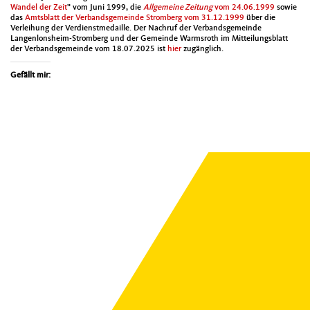
Wan­del der Zeit
” vom Juni 1999, die
All­ge­meine Zeitung
vom 24.06.1999
sowie
das
Amts­blatt der Ver­bands­ge­meinde Stromberg vom 31.12.1999
über die
Ver­lei­hung der Ver­di­en­stmedaille. Der Nachruf der Ver­bands­ge­meinde
Lan­gen­lon­sheim-Stromberg und der Gemeinde Warm­sroth im Mit­teilungs­blatt
der Ver­bands­ge­meinde vom 18.07.2025 ist
hier
zugänglich.
Gefällt mir: