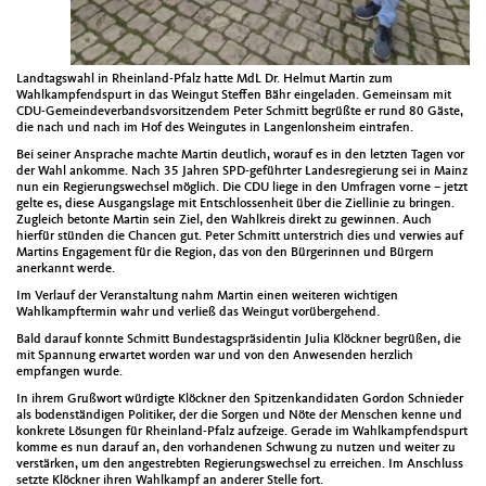
Land­tagswahl in Rhein­land-Pfalz hat­te MdL Dr. Hel­mut Mar­tin zum
Wahlkampfend­spurt in das Weingut Stef­fen Bähr ein­ge­laden. Gemein­sam mit
CDU-Gemein­de­ver­bandsvor­sitzen­dem Peter Schmitt begrüßte er rund 80 Gäste,
die nach und nach im Hof des Weingutes in Lan­gen­lon­sheim ein­trafen.
Bei sein­er Ansprache machte Mar­tin deut­lich, worauf es in den let­zten Tagen vor
der Wahl ankomme. Nach 35 Jahren SPD-geführter Lan­desregierung sei in Mainz
nun ein Regierungswech­sel möglich. Die CDU liege in den Umfra­gen vorne – jet­zt
gelte es, diese Aus­gangslage mit Entschlossen­heit über die Ziellinie zu brin­gen.
Zugle­ich betonte Mar­tin sein Ziel, den Wahlkreis direkt zu gewin­nen. Auch
hier­für stün­den die Chan­cen gut. Peter Schmitt unter­strich dies und ver­wies auf
Mar­tins Engage­ment für die Region, das von den Bürg­erin­nen und Bürg­ern
anerkan­nt werde.
Im Ver­lauf der Ver­anstal­tung nahm Mar­tin einen weit­eren wichti­gen
Wahlkampfter­min wahr und ver­ließ das Weingut vorüberge­hend.
Bald darauf kon­nte Schmitt Bun­destagspräsi­dentin Julia Klöck­n­er begrüßen, die
mit Span­nung erwartet wor­den war und von den Anwe­senden her­zlich
emp­fan­gen wurde.
In ihrem Gruß­wort würdigte Klöck­n­er den Spitzenkan­di­dat­en Gor­don Schnieder
als boden­ständi­gen Poli­tik­er, der die Sor­gen und Nöte der Men­schen kenne und
konkrete Lösun­gen für Rhein­land-Pfalz aufzeige. Ger­ade im Wahlkampfend­spurt
komme es nun darauf an, den vorhan­de­nen Schwung zu nutzen und weit­er zu
ver­stärken, um den angestrebten Regierungswech­sel zu erre­ichen. Im Anschluss
set­zte Klöck­n­er ihren Wahlkampf an ander­er Stelle fort.