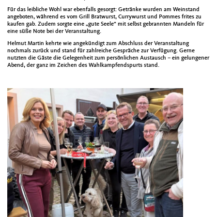
Für das leib­liche Wohl war eben­falls gesorgt: Getränke wur­den am Wein­stand
ange­boten, während es vom Grill Bratwurst, Cur­ry­wurst und Pommes frites zu
kaufen gab. Zudem sorgte eine „gute Seele“ mit selb­st gebran­nten Man­deln für
eine süße Note bei der Ver­anstal­tung.
Hel­mut Mar­tin kehrte wie angekündigt zum Abschluss der Ver­anstal­tung
nochmals zurück und stand für zahlre­iche Gespräche zur Ver­fü­gung. Gerne
nutzten die Gäste die Gele­gen­heit zum per­sön­lichen Aus­tausch – ein gelun­gener
Abend, der ganz im Zeichen des Wahlkampfend­spurts stand.